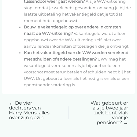
tussendoor weer gaat werken?
Als je WW-uitkering
stopt omdat je werk hebt gevonden, ontvang je bij de
laatste uitbetaling het vakantiegeld dat je tot dat
moment hebt opgebouwd.
Bouw je vakantiegeld op over andere inkomsten
naast de WW-uitkering?
Vakantiegeld wordt alleen
opgebouwd over de WW-uitkering zelf, niet over
aanvullende inkomsten of toeslagen die je ontvangt.
Kan het vakantiegeld van de WW worden verrekend
met schulden of andere betalingen?
UWV mag het
vakantiegeld verrekenen als je bijvoorbeeld een
voorschot moet terugbetalen of schulden hebt bij het
UWV. Dit gebeurt alleen als het nodig is en als er een
openstaande vordering is.
←
De vier
Wat gebeurt er
dochters van
als je twee jaar
Harry Mens: alles
ziek bent vlak
over zijn gezin
voor je
pensioen?
→