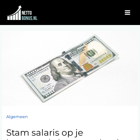
Ga
naar
de
inhoud
Algemeen
Stam salaris op je