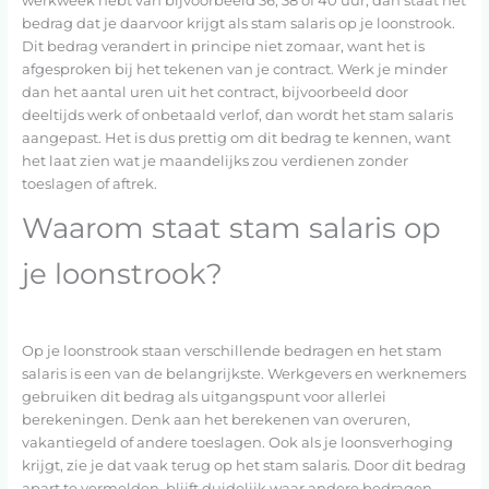
werkweek hebt van bijvoorbeeld 36, 38 of 40 uur, dan staat het
bedrag dat je daarvoor krijgt als stam salaris op je loonstrook.
Dit bedrag verandert in principe niet zomaar, want het is
afgesproken bij het tekenen van je contract. Werk je minder
dan het aantal uren uit het contract, bijvoorbeeld door
deeltijds werk of onbetaald verlof, dan wordt het stam salaris
aangepast. Het is dus prettig om dit bedrag te kennen, want
het laat zien wat je maandelijks zou verdienen zonder
toeslagen of aftrek.
Waarom staat stam salaris op
je loonstrook?
Op je loonstrook staan verschillende bedragen en het stam
salaris is een van de belangrijkste. Werkgevers en werknemers
gebruiken dit bedrag als uitgangspunt voor allerlei
berekeningen. Denk aan het berekenen van overuren,
vakantiegeld of andere toeslagen. Ook als je loonsverhoging
krijgt, zie je dat vaak terug op het stam salaris. Door dit bedrag
apart te vermelden, blijft duidelijk waar andere bedragen