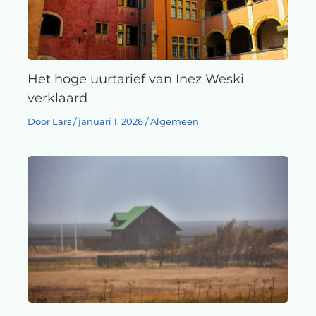
Het hoge uurtarief van Inez Weski
verklaard
Door
Lars
/
januari 1, 2026
/
Algemeen