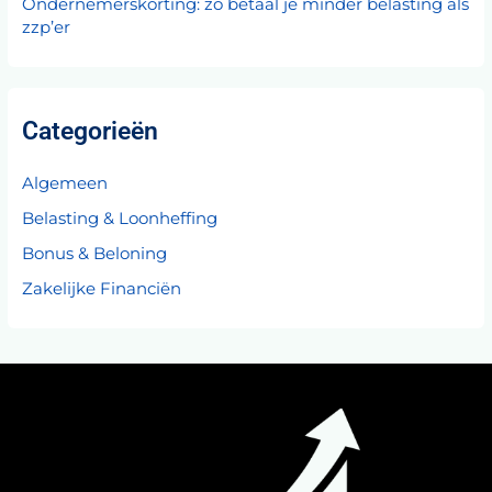
Ondernemerskorting: zo betaal je minder belasting als
zzp’er
Categorieën
Algemeen
Belasting & Loonheffing
Bonus & Beloning
Zakelijke Financiën